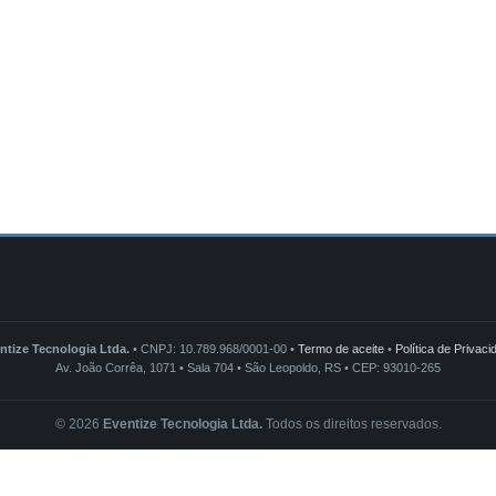
ntize Tecnologia Ltda.
• CNPJ: 10.789.968/0001-00 •
Termo de aceite
•
Política de Privaci
Av. João Corrêa, 1071 • Sala 704 • São Leopoldo, RS • CEP: 93010-265
© 2026
Eventize Tecnologia Ltda.
Todos os direitos reservados.