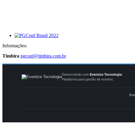
Informações:
Timbira
pgconf@timbira.com.br
Desenvolvido com
Eventize Tecnologia
Plataforma para gestão de eventos.
Eve